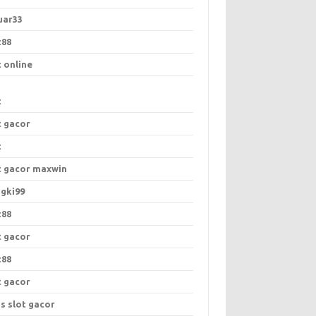
uar33
t88
t online
t
t gacor
t
t gacor maxwin
gki99
t88
t gacor
t88
t gacor
us slot gacor