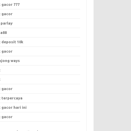
t gacor 777
t gacor
 parlay
a88
t deposit 10k
t gacor
jong ways
t
t
t gacor
t terpercaya
t gacor hari ini
t gacor