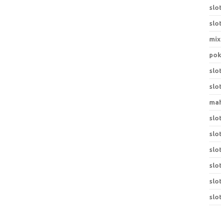
slo
slo
mix
pok
slo
slo
mah
slo
slo
slo
slo
slo
slo