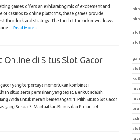
tting games offers an exhilarating mix of excitement and
hk
re of casinos to online platforms, these games provide
hk
est their luck and strategy. The thrill of the unknown draws
change…
Read More »
slo
slo
Online di Situs Slot Gacor
gam
slo
koi
t gacor yang terpercaya memerlukan kombinasi
mp
ihan situs serta permainan yang tepat. Berikut adalah
mp
ang Anda untuk meraih kemenangan: 1. Pilih Situs Slot Gacor
litas yang Sesuai 3. Manfaatkan Bonus dan Promosi 4.…
pra
cs
slo
jag