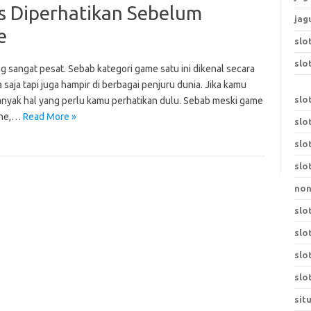
us Diperhatikan Sebelum
jag
e
slo
slo
sangat pesat. Sebab kategori game satu ini dikenal secara
 saja tapi juga hampir di berbagai penjuru dunia. Jika kamu
slo
anyak hal yang perlu kamu perhatikan dulu. Sebab meski game
line,…
Read More »
slo
slo
slo
non
slo
slo
slo
slo
sit