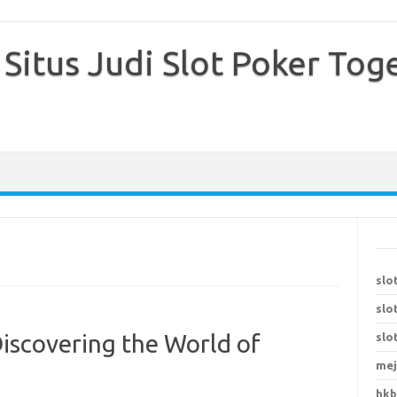
Situs Judi Slot Poker Tog
slo
slo
Discovering the World of
slo
mej
hk