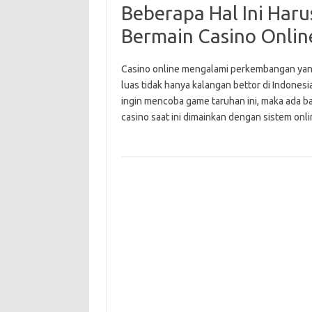
Beberapa Hal Ini Har
Bermain Casino Onlin
Casino online mengalami perkembangan yang 
luas tidak hanya kalangan bettor di Indonesia
ingin mencoba game taruhan ini, maka ada b
casino saat ini dimainkan dengan sistem on