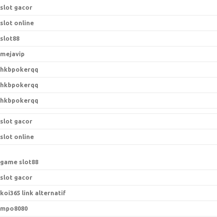
slot gacor
slot online
slot88
mejavip
hkbpokerqq
hkbpokerqq
hkbpokerqq
slot gacor
slot online
game slot88
slot gacor
koi365 link alternatif
mpo8080