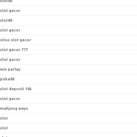
slot88
slot gacor
slot88
slot gacor
situs slot gacor
slot gacor 777
slot gacor
mix parlay
poka88
slot deposit 10k
slot gacor
mahjong ways
slot
slot