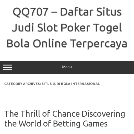
Skip
to
QQ707 – Daftar Situs
content
Judi Slot Poker Togel
Bola Online Terpercaya
Menu
CATEGORY ARCHIVES:
SITUS JUDI BOLA INTERNASIONAL
The Thrill of Chance Discovering
the World of Betting Games