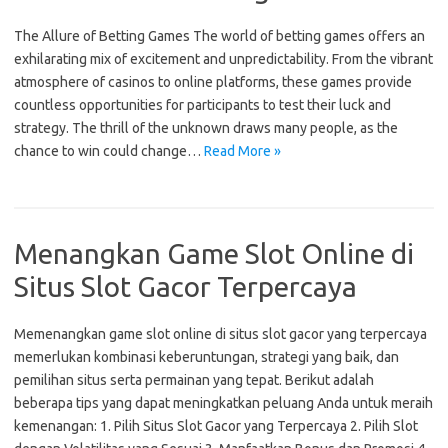
The Allure of Betting Games The world of betting games offers an
exhilarating mix of excitement and unpredictability. From the vibrant
atmosphere of casinos to online platforms, these games provide
countless opportunities for participants to test their luck and
strategy. The thrill of the unknown draws many people, as the
chance to win could change…
Read More »
Menangkan Game Slot Online di
Situs Slot Gacor Terpercaya
Memenangkan game slot online di situs slot gacor yang terpercaya
memerlukan kombinasi keberuntungan, strategi yang baik, dan
pemilihan situs serta permainan yang tepat. Berikut adalah
beberapa tips yang dapat meningkatkan peluang Anda untuk meraih
kemenangan: 1. Pilih Situs Slot Gacor yang Terpercaya 2. Pilih Slot