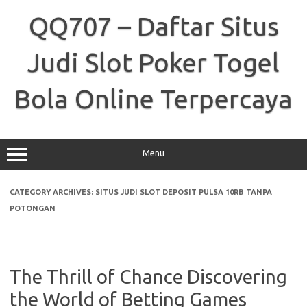
Skip
to
QQ707 – Daftar Situs
content
Judi Slot Poker Togel
Bola Online Terpercaya
Menu
CATEGORY ARCHIVES:
SITUS JUDI SLOT DEPOSIT PULSA 10RB TANPA
POTONGAN
The Thrill of Chance Discovering
the World of Betting Games