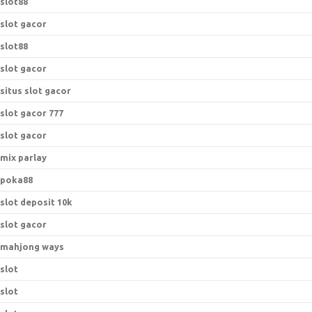
slot88
slot gacor
slot88
slot gacor
situs slot gacor
slot gacor 777
slot gacor
mix parlay
poka88
slot deposit 10k
slot gacor
mahjong ways
slot
slot