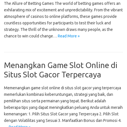
The Allure of Betting Games The world of betting games offers an
exhilarating mix of excitement and unpredictability. From the vibrant
atmosphere of casinos to online platforms, these games provide
countless opportunities for participants to test their luck and
strategy. The thrill of the unknown draws many people, as the
chance to win could change…
Read More »
Menangkan Game Slot Online di
Situs Slot Gacor Terpercaya
Memenangkan game slot online di situs slot gacor yang terpercaya
memerlukan kombinasi keberuntungan, strategi yang baik, dan
pemilihan situs serta permainan yang tepat. Berikut adalah
beberapa tips yang dapat meningkatkan peluang Anda untuk meraih
kemenangan: 1. Pilih Situs Slot Gacor yang Terpercaya 2. Pilih Slot
dengan Volatilitas yang Sesuai 3. Manfaatkan Bonus dan Promosi 4.