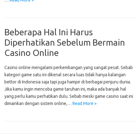
…
Read More »
Beberapa Hal Ini Harus
Diperhatikan Sebelum Bermain
Casino Online
Casino online mengalami perkembangan yang sangat pesat. Sebab
kategori game satu ini dikenal secara luas tidak hanya kalangan
bettor di Indonesia saja tapi juga hampir di berbagai penjuru dunia.
Jika kamu ingin mencoba game taruhan ini, maka ada banyak hal
yang perlu kamu perhatikan dulu. Sebab meski game casino saat ini
dimainkan dengan sistem online,…
Read More »