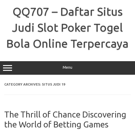
Skip
to
QQ707 – Daftar Situs
content
Judi Slot Poker Togel
Bola Online Terpercaya
Menu
CATEGORY ARCHIVES:
SITUS JUDI 19
The Thrill of Chance Discovering
the World of Betting Games