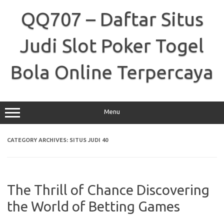
Skip
to
QQ707 – Daftar Situs
content
Judi Slot Poker Togel
Bola Online Terpercaya
Menu
CATEGORY ARCHIVES:
SITUS JUDI 40
The Thrill of Chance Discovering
the World of Betting Games