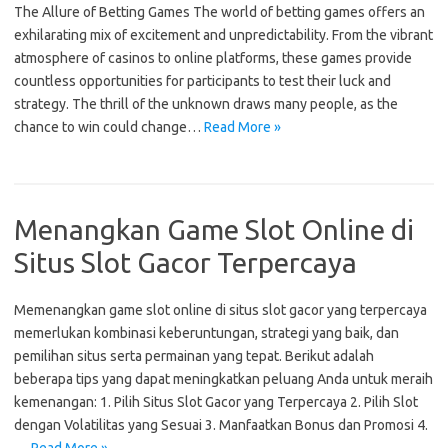
The Allure of Betting Games The world of betting games offers an
exhilarating mix of excitement and unpredictability. From the vibrant
atmosphere of casinos to online platforms, these games provide
countless opportunities for participants to test their luck and
strategy. The thrill of the unknown draws many people, as the
chance to win could change…
Read More »
Menangkan Game Slot Online di
Situs Slot Gacor Terpercaya
Memenangkan game slot online di situs slot gacor yang terpercaya
memerlukan kombinasi keberuntungan, strategi yang baik, dan
pemilihan situs serta permainan yang tepat. Berikut adalah
beberapa tips yang dapat meningkatkan peluang Anda untuk meraih
kemenangan: 1. Pilih Situs Slot Gacor yang Terpercaya 2. Pilih Slot
dengan Volatilitas yang Sesuai 3. Manfaatkan Bonus dan Promosi 4.