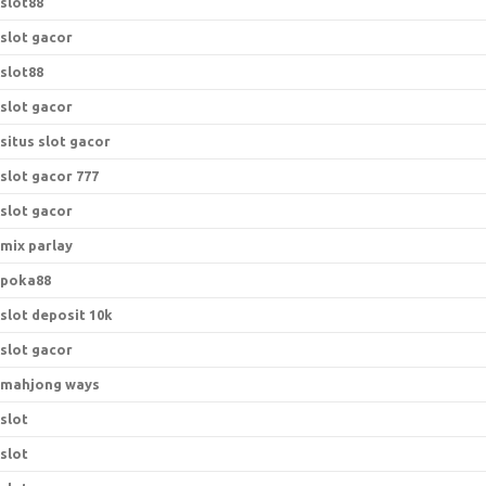
slot88
slot gacor
slot88
slot gacor
situs slot gacor
slot gacor 777
slot gacor
mix parlay
poka88
slot deposit 10k
slot gacor
mahjong ways
slot
slot