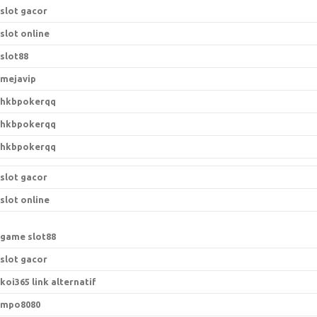
slot gacor
slot online
slot88
mejavip
hkbpokerqq
hkbpokerqq
hkbpokerqq
slot gacor
slot online
game slot88
slot gacor
koi365 link alternatif
mpo8080