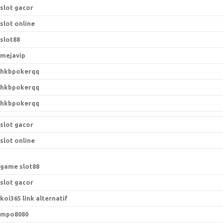
slot gacor
slot online
slot88
mejavip
hkbpokerqq
hkbpokerqq
hkbpokerqq
slot gacor
slot online
game slot88
slot gacor
koi365 link alternatif
mpo8080