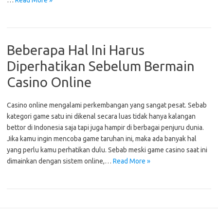
…
Read More »
Beberapa Hal Ini Harus
Diperhatikan Sebelum Bermain
Casino Online
Casino online mengalami perkembangan yang sangat pesat. Sebab
kategori game satu ini dikenal secara luas tidak hanya kalangan
bettor di Indonesia saja tapi juga hampir di berbagai penjuru dunia.
Jika kamu ingin mencoba game taruhan ini, maka ada banyak hal
yang perlu kamu perhatikan dulu. Sebab meski game casino saat ini
dimainkan dengan sistem online,…
Read More »