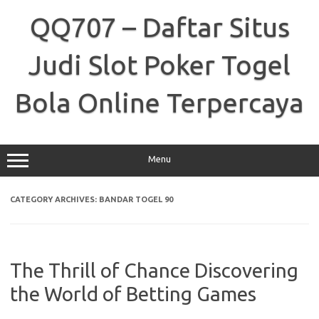
Skip
to
QQ707 – Daftar Situs
content
Judi Slot Poker Togel
Bola Online Terpercaya
Menu
CATEGORY ARCHIVES:
BANDAR TOGEL 90
The Thrill of Chance Discovering
the World of Betting Games