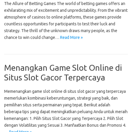
The Allure of Betting Games The world of betting games offers an
exhilarating mix of excitement and unpredictability. From the vibrant
atmosphere of casinos to online platforms, these games provide
countless opportunities for participants to test their luck and
strategy. The thrill of the unknown draws many people, as the
chance to win could change…
Read More »
Menangkan Game Slot Online di
Situs Slot Gacor Terpercaya
Memenangkan game slot online di situs slot gacor yang terpercaya
memerlukan kombinasi keberuntungan, strategi yang baik, dan
pemilihan situs serta permainan yang tepat. Berikut adalah
beberapa tips yang dapat meningkatkan peluang Anda untuk meraih
kemenangan: 1. Pilih Situs Slot Gacor yang Terpercaya 2. Pilih Slot
dengan Volatilitas yang Sesuai 3. Manfaatkan Bonus dan Promosi 4.