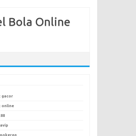
el Bola Online
t gacor
t online
t88
avip
bpokerqq