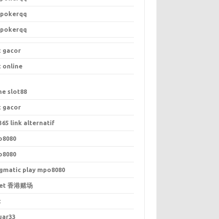
bpokerqq
bpokerqq
t gacor
t online
e slot88
t gacor
365 link alternatif
o8080
o8080
gmatic play mpo8080
bet 香港赌场
t
uar33