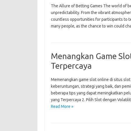
The Allure of Betting Games The world of be
unpredictability. From the vibrant atmosphe
countless opportunities for participants to t
many people, as the chance to win could 
Menangkan Game Slot 
Terpercaya
Memenangkan game slot online di situs slo
keberuntungan, strategi yang baik, dan pemil
beberapa tips yang dapat meningkatkan pelu
yang Terpercaya 2. Pilih Slot dengan Volati
Read More »