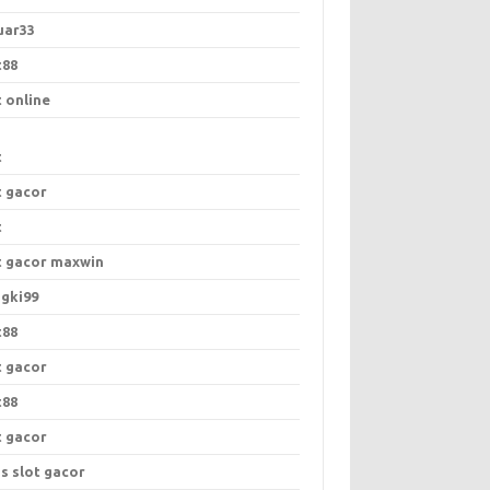
uar33
t88
t online
t
t gacor
t
t gacor maxwin
gki99
t88
t gacor
t88
t gacor
us slot gacor