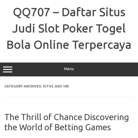
Skip
to
QQ707 – Daftar Situs
content
Judi Slot Poker Togel
Bola Online Terpercaya
Menu
CATEGORY ARCHIVES:
SITUS JUDI 100
The Thrill of Chance Discovering
the World of Betting Games