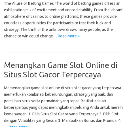
The Allure of Betting Games The world of betting games offers an
exhilarating mix of excitement and unpredictability. From the vibrant
atmosphere of casinos to online platforms, these games provide
countless opportunities for participants to test their luck and
strategy. The thrill of the unknown draws many people, as the
chance to win could change…
Read More »
Menangkan Game Slot Online di
Situs Slot Gacor Terpercaya
Memenangkan game slot online di situs slot gacor yang terpercaya
memerlukan kombinasi keberuntungan, strategi yang baik, dan
pemilihan situs serta permainan yang tepat. Berikut adalah
beberapa tips yang dapat meningkatkan peluang Anda untuk meraih
kemenangan: 1. Pilih Situs Slot Gacor yang Terpercaya 2. Pilih Slot
dengan Volatilitas yang Sesuai 3. Manfaatkan Bonus dan Promosi 4.