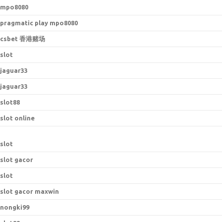
mpo8080
pragmatic play mpo8080
csbet 香港赌场
slot
jaguar33
jaguar33
slot88
slot online
slot
slot gacor
slot
slot gacor maxwin
nongki99