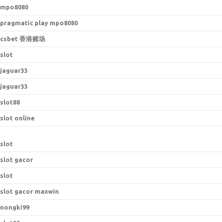
mpo8080
pragmatic play mpo8080
csbet 香港赌场
slot
jaguar33
jaguar33
slot88
slot online
slot
slot gacor
slot
slot gacor maxwin
nongki99