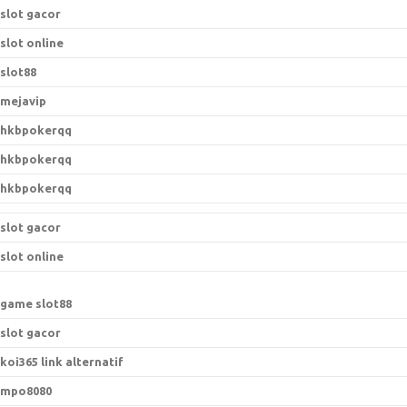
slot gacor
slot online
slot88
mejavip
hkbpokerqq
hkbpokerqq
hkbpokerqq
slot gacor
slot online
game slot88
slot gacor
koi365 link alternatif
mpo8080