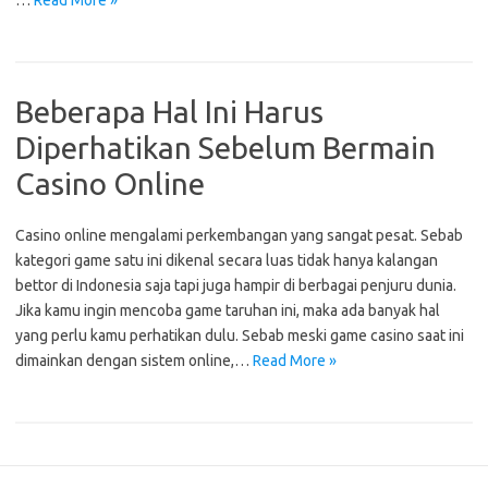
…
Read More »
Beberapa Hal Ini Harus
Diperhatikan Sebelum Bermain
Casino Online
Casino online mengalami perkembangan yang sangat pesat. Sebab
kategori game satu ini dikenal secara luas tidak hanya kalangan
bettor di Indonesia saja tapi juga hampir di berbagai penjuru dunia.
Jika kamu ingin mencoba game taruhan ini, maka ada banyak hal
yang perlu kamu perhatikan dulu. Sebab meski game casino saat ini
dimainkan dengan sistem online,…
Read More »