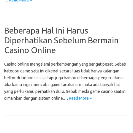
…
Read More »
Beberapa Hal Ini Harus
Diperhatikan Sebelum Bermain
Casino Online
Casino online mengalami perkembangan yang sangat pesat. Sebab
kategori game satu ini dikenal secara luas tidak hanya kalangan
bettor di Indonesia saja tapi juga hampir di berbagai penjuru dunia.
Jika kamu ingin mencoba game taruhan ini, maka ada banyak hal
yang perlu kamu perhatikan dulu. Sebab meski game casino saat ini
dimainkan dengan sistem online,…
Read More »