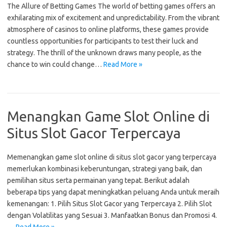
The Allure of Betting Games The world of betting games offers an
exhilarating mix of excitement and unpredictability. From the vibrant
atmosphere of casinos to online platforms, these games provide
countless opportunities for participants to test their luck and
strategy. The thrill of the unknown draws many people, as the
chance to win could change…
Read More »
Menangkan Game Slot Online di
Situs Slot Gacor Terpercaya
Memenangkan game slot online di situs slot gacor yang terpercaya
memerlukan kombinasi keberuntungan, strategi yang baik, dan
pemilihan situs serta permainan yang tepat. Berikut adalah
beberapa tips yang dapat meningkatkan peluang Anda untuk meraih
kemenangan: 1. Pilih Situs Slot Gacor yang Terpercaya 2. Pilih Slot
dengan Volatilitas yang Sesuai 3. Manfaatkan Bonus dan Promosi 4.