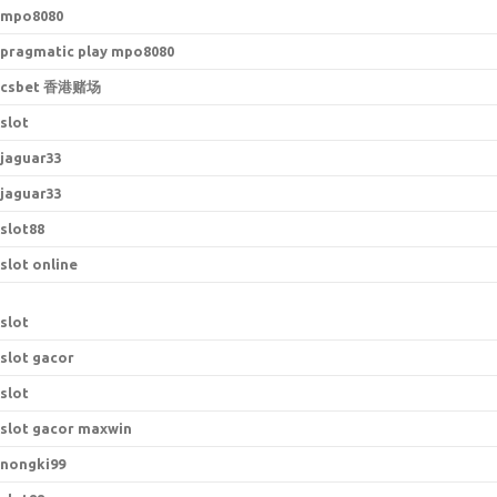
mpo8080
pragmatic play mpo8080
csbet 香港赌场
slot
jaguar33
jaguar33
slot88
slot online
slot
slot gacor
slot
slot gacor maxwin
nongki99