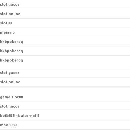
slot gacor
slot online
slot88
mejavip
hkbpokerqq
hkbpokerqq
hkbpokerqq
slot gacor
slot online
game slot88
slot gacor
koi365 link alternatif
mpo8080