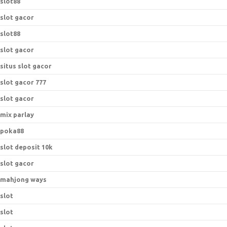
slot88
slot gacor
slot88
slot gacor
situs slot gacor
slot gacor 777
slot gacor
mix parlay
poka88
slot deposit 10k
slot gacor
mahjong ways
slot
slot