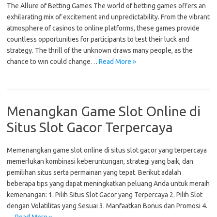
The Allure of Betting Games The world of betting games offers an
exhilarating mix of excitement and unpredictability. From the vibrant
atmosphere of casinos to online platforms, these games provide
countless opportunities for participants to test their luck and
strategy. The thrill of the unknown draws many people, as the
chance to win could change…
Read More »
Menangkan Game Slot Online di
Situs Slot Gacor Terpercaya
Memenangkan game slot online di situs slot gacor yang terpercaya
memerlukan kombinasi keberuntungan, strategi yang baik, dan
pemilihan situs serta permainan yang tepat. Berikut adalah
beberapa tips yang dapat meningkatkan peluang Anda untuk meraih
kemenangan: 1. Pilih Situs Slot Gacor yang Terpercaya 2. Pilih Slot
dengan Volatilitas yang Sesuai 3. Manfaatkan Bonus dan Promosi 4.