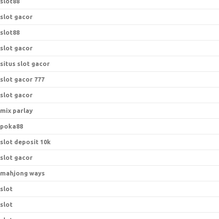
slot88
slot gacor
slot88
slot gacor
situs slot gacor
slot gacor 777
slot gacor
mix parlay
poka88
slot deposit 10k
slot gacor
mahjong ways
slot
slot