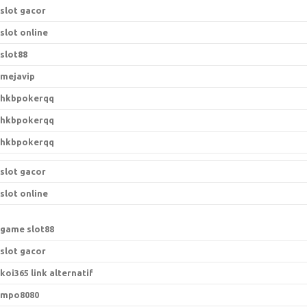
slot gacor
slot online
slot88
mejavip
hkbpokerqq
hkbpokerqq
hkbpokerqq
slot gacor
slot online
game slot88
slot gacor
koi365 link alternatif
mpo8080