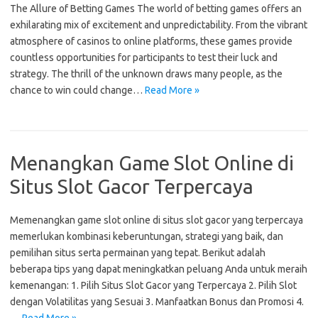
The Allure of Betting Games The world of betting games offers an
exhilarating mix of excitement and unpredictability. From the vibrant
atmosphere of casinos to online platforms, these games provide
countless opportunities for participants to test their luck and
strategy. The thrill of the unknown draws many people, as the
chance to win could change…
Read More »
Menangkan Game Slot Online di
Situs Slot Gacor Terpercaya
Memenangkan game slot online di situs slot gacor yang terpercaya
memerlukan kombinasi keberuntungan, strategi yang baik, dan
pemilihan situs serta permainan yang tepat. Berikut adalah
beberapa tips yang dapat meningkatkan peluang Anda untuk meraih
kemenangan: 1. Pilih Situs Slot Gacor yang Terpercaya 2. Pilih Slot
dengan Volatilitas yang Sesuai 3. Manfaatkan Bonus dan Promosi 4.