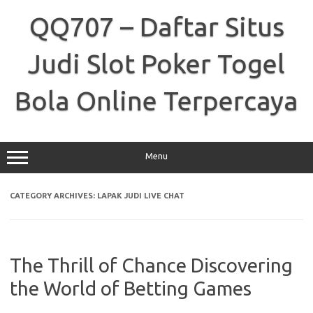
Skip
to
QQ707 – Daftar Situs
content
Judi Slot Poker Togel
Bola Online Terpercaya
Menu
CATEGORY ARCHIVES:
LAPAK JUDI LIVE CHAT
The Thrill of Chance Discovering
the World of Betting Games