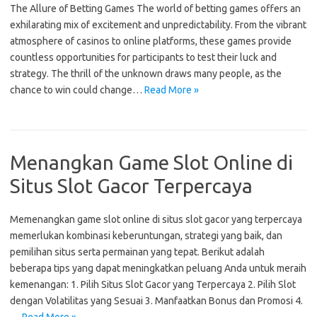
The Allure of Betting Games The world of betting games offers an
exhilarating mix of excitement and unpredictability. From the vibrant
atmosphere of casinos to online platforms, these games provide
countless opportunities for participants to test their luck and
strategy. The thrill of the unknown draws many people, as the
chance to win could change…
Read More »
Menangkan Game Slot Online di
Situs Slot Gacor Terpercaya
Memenangkan game slot online di situs slot gacor yang terpercaya
memerlukan kombinasi keberuntungan, strategi yang baik, dan
pemilihan situs serta permainan yang tepat. Berikut adalah
beberapa tips yang dapat meningkatkan peluang Anda untuk meraih
kemenangan: 1. Pilih Situs Slot Gacor yang Terpercaya 2. Pilih Slot
dengan Volatilitas yang Sesuai 3. Manfaatkan Bonus dan Promosi 4.