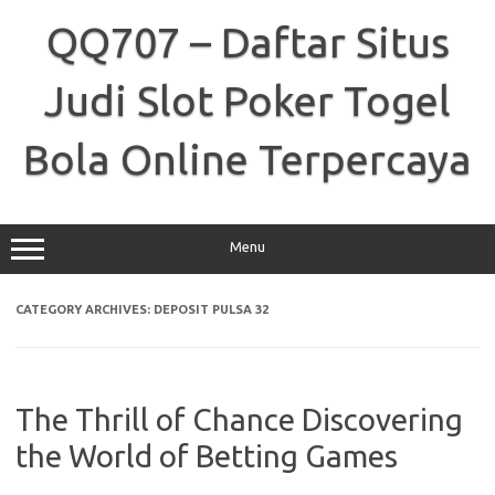
Skip
to
QQ707 – Daftar Situs
content
Judi Slot Poker Togel
Bola Online Terpercaya
Menu
CATEGORY ARCHIVES:
DEPOSIT PULSA 32
The Thrill of Chance Discovering
the World of Betting Games