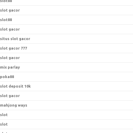
slot88
slot gacor
slot88
slot gacor
situs slot gacor
slot gacor 777
slot gacor
mix parlay
poka88
slot deposit 10k
slot gacor
mahjong ways
slot
slot