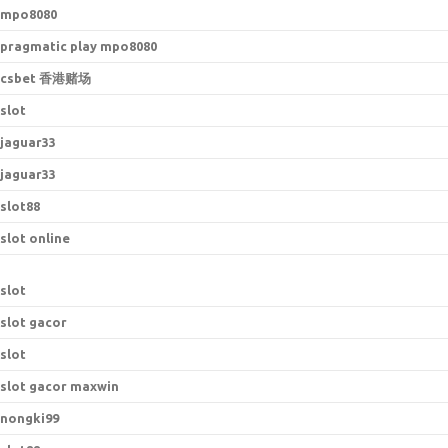
mpo8080
pragmatic play mpo8080
csbet 香港赌场
slot
jaguar33
jaguar33
slot88
slot online
slot
slot gacor
slot
slot gacor maxwin
nongki99