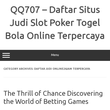
Skip
to
QQ707 – Daftar Situs
content
Judi Slot Poker Togel
Bola Online Terpercaya
Menu
CATEGORY ARCHIVES:
DAFTAR JUDI ONLINE24JAM TERPERCAYA
The Thrill of Chance Discovering
the World of Betting Games