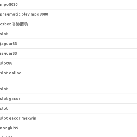
mpo8080
pragmatic play mpo8080
csbet 香港赌场
slot
jaguar33
jaguar33
slot88
slot online
slot
slot gacor
slot
slot gacor maxwin
nongki99