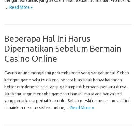
dengan Volatilitas yang Sesuai 3. Manfaatkan Bonus dan Promosi 4.
…
Read More »
Beberapa Hal Ini Harus
Diperhatikan Sebelum Bermain
Casino Online
Casino online mengalami perkembangan yang sangat pesat. Sebab
kategori game satu ini dikenal secara luas tidak hanya kalangan
bettor di Indonesia saja tapi juga hampir di berbagai penjuru dunia.
Jika kamu ingin mencoba game taruhan ini, maka ada banyak hal
yang perlu kamu perhatikan dulu. Sebab meski game casino saat ini
dimainkan dengan sistem online,…
Read More »