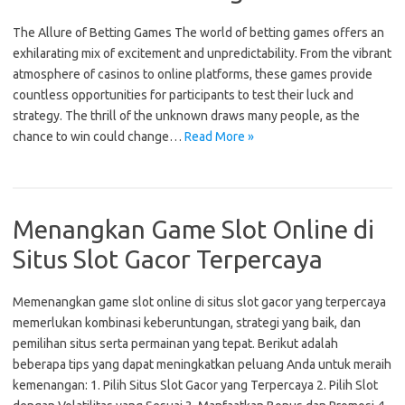
The Allure of Betting Games The world of betting games offers an
exhilarating mix of excitement and unpredictability. From the vibrant
atmosphere of casinos to online platforms, these games provide
countless opportunities for participants to test their luck and
strategy. The thrill of the unknown draws many people, as the
chance to win could change…
Read More »
Menangkan Game Slot Online di
Situs Slot Gacor Terpercaya
Memenangkan game slot online di situs slot gacor yang terpercaya
memerlukan kombinasi keberuntungan, strategi yang baik, dan
pemilihan situs serta permainan yang tepat. Berikut adalah
beberapa tips yang dapat meningkatkan peluang Anda untuk meraih
kemenangan: 1. Pilih Situs Slot Gacor yang Terpercaya 2. Pilih Slot