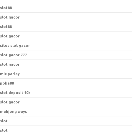
slot88
slot gacor
slot88
slot gacor
situs slot gacor
slot gacor 777
slot gacor
mix parlay
poka88
slot deposit 10k
slot gacor
mahjong ways
slot
slot