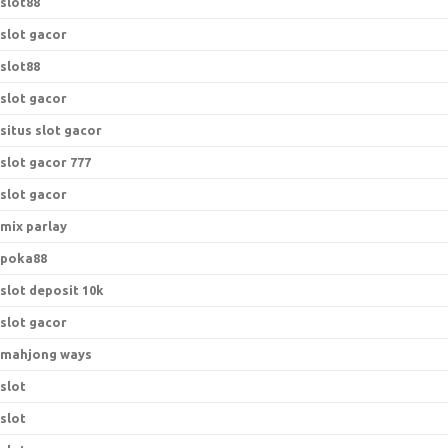
slot88
slot gacor
slot88
slot gacor
situs slot gacor
slot gacor 777
slot gacor
mix parlay
poka88
slot deposit 10k
slot gacor
mahjong ways
slot
slot