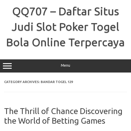
Skip
to
QQ707 – Daftar Situs
content
Judi Slot Poker Togel
Bola Online Terpercaya
Menu
CATEGORY ARCHIVES:
BANDAR TOGEL 129
The Thrill of Chance Discovering
the World of Betting Games