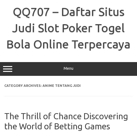
Skip
to
QQ707 – Daftar Situs
content
Judi Slot Poker Togel
Bola Online Terpercaya
Menu
CATEGORY ARCHIVES:
ANIME TENTANG JUDI
The Thrill of Chance Discovering
the World of Betting Games