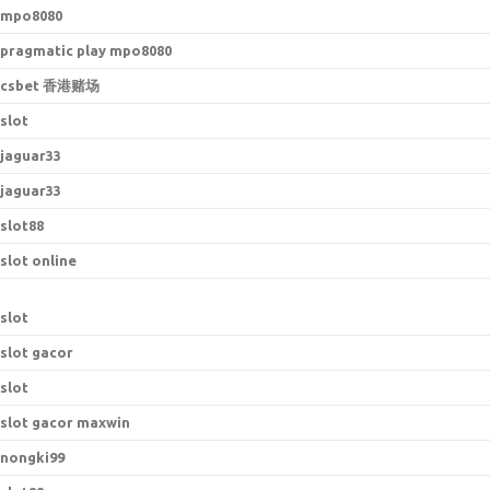
mpo8080
pragmatic play mpo8080
csbet 香港赌场
slot
jaguar33
jaguar33
slot88
slot online
slot
slot gacor
slot
slot gacor maxwin
nongki99