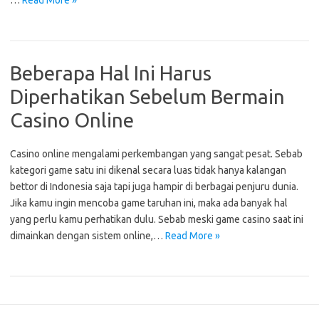
…
Read More »
Beberapa Hal Ini Harus
Diperhatikan Sebelum Bermain
Casino Online
Casino online mengalami perkembangan yang sangat pesat. Sebab
kategori game satu ini dikenal secara luas tidak hanya kalangan
bettor di Indonesia saja tapi juga hampir di berbagai penjuru dunia.
Jika kamu ingin mencoba game taruhan ini, maka ada banyak hal
yang perlu kamu perhatikan dulu. Sebab meski game casino saat ini
dimainkan dengan sistem online,…
Read More »