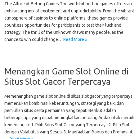
The Allure of Betting Games The world of betting games offers an
exhilarating mix of excitement and unpredictability. From the vibrant
atmosphere of casinos to online platforms, these games provide
countless opportunities for participants to test their luck and
strategy. The thrill of the unknown draws many people, as the
chance to win could change…
Read More »
Menangkan Game Slot Online di
Situs Slot Gacor Terpercaya
Memenangkan game slot online di situs slot gacor yang terpercaya
memerlukan kombinasi keberuntungan, strategi yang baik, dan
pemilihan situs serta permainan yang tepat. Berikut adalah
beberapa tips yang dapat meningkatkan peluang Anda untuk meraih
kemenangan: 1. Pilih Situs Slot Gacor yang Terpercaya 2. Pilih Slot
dengan Volatilitas yang Sesuai 3. Manfaatkan Bonus dan Promosi 4.