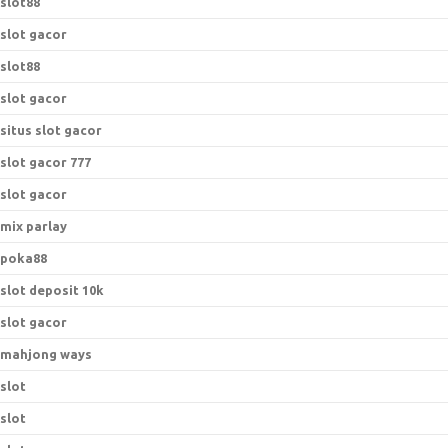
slot88
slot gacor
slot88
slot gacor
situs slot gacor
slot gacor 777
slot gacor
mix parlay
poka88
slot deposit 10k
slot gacor
mahjong ways
slot
slot