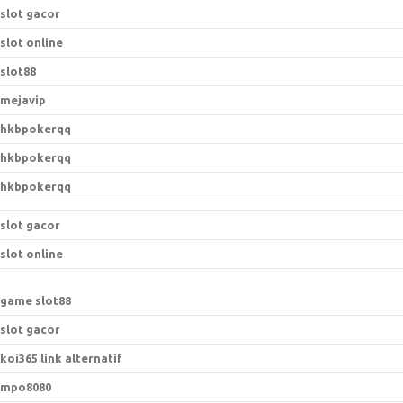
slot gacor
slot online
slot88
mejavip
hkbpokerqq
hkbpokerqq
hkbpokerqq
slot gacor
slot online
game slot88
slot gacor
koi365 link alternatif
mpo8080