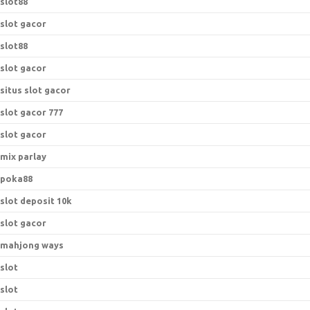
slot88
slot gacor
slot88
slot gacor
situs slot gacor
slot gacor 777
slot gacor
mix parlay
poka88
slot deposit 10k
slot gacor
mahjong ways
slot
slot