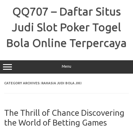
Skip
to
QQ707 – Daftar Situs
content
Judi Slot Poker Togel
Bola Online Terpercaya
Menu
CATEGORY ARCHIVES:
RAHASIA JUDI BOLA JIKI
The Thrill of Chance Discovering
the World of Betting Games