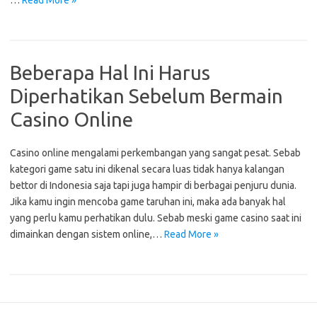
…
Read More »
Beberapa Hal Ini Harus
Diperhatikan Sebelum Bermain
Casino Online
Casino online mengalami perkembangan yang sangat pesat. Sebab
kategori game satu ini dikenal secara luas tidak hanya kalangan
bettor di Indonesia saja tapi juga hampir di berbagai penjuru dunia.
Jika kamu ingin mencoba game taruhan ini, maka ada banyak hal
yang perlu kamu perhatikan dulu. Sebab meski game casino saat ini
dimainkan dengan sistem online,…
Read More »