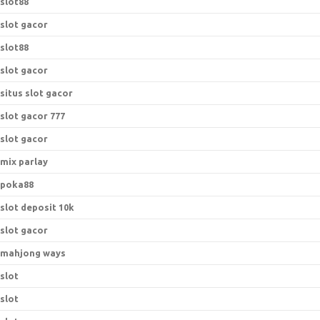
slot88
slot gacor
slot88
slot gacor
situs slot gacor
slot gacor 777
slot gacor
mix parlay
poka88
slot deposit 10k
slot gacor
mahjong ways
slot
slot