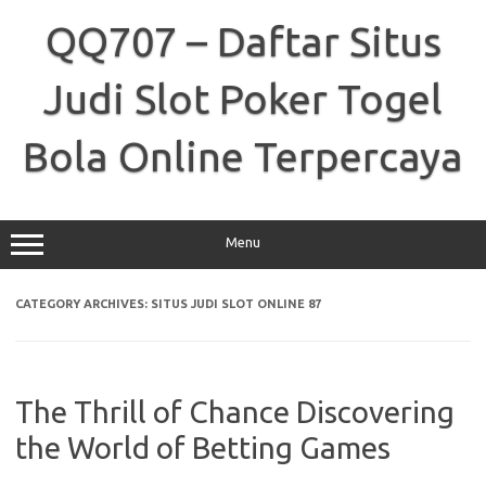
Skip
to
QQ707 – Daftar Situs
content
Judi Slot Poker Togel
Bola Online Terpercaya
Menu
CATEGORY ARCHIVES:
SITUS JUDI SLOT ONLINE 87
The Thrill of Chance Discovering
the World of Betting Games