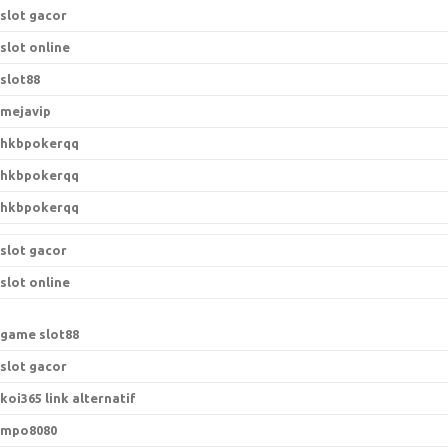
slot gacor
slot online
slot88
mejavip
hkbpokerqq
hkbpokerqq
hkbpokerqq
slot gacor
slot online
game slot88
slot gacor
koi365 link alternatif
mpo8080