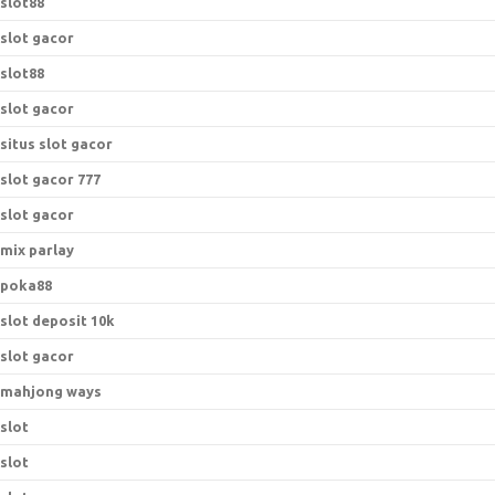
slot88
slot gacor
slot88
slot gacor
situs slot gacor
slot gacor 777
slot gacor
mix parlay
poka88
slot deposit 10k
slot gacor
mahjong ways
slot
slot