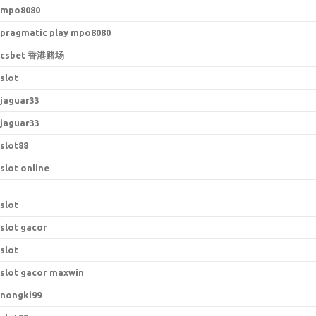
mpo8080
pragmatic play mpo8080
csbet 香港赌场
slot
jaguar33
jaguar33
slot88
slot online
slot
slot gacor
slot
slot gacor maxwin
nongki99