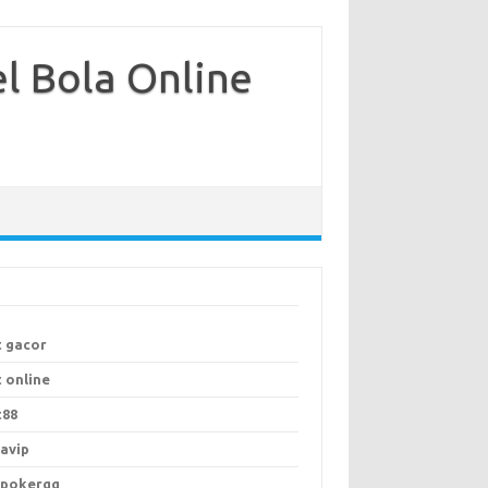
el Bola Online
t gacor
t online
t88
avip
bpokerqq