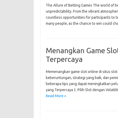
The Allure of Betting Games The world of be
unpredictability. From the vibrant atmosphe
countless opportunities for participants to t
many people, as the chance to win could 
Menangkan Game Slot 
Terpercaya
Memenangkan game slot online di situs slo
keberuntungan, strategi yang baik, dan pemil
beberapa tips yang dapat meningkatkan pelu
yang Terpercaya 2. Pilih Slot dengan Volati
Read More »