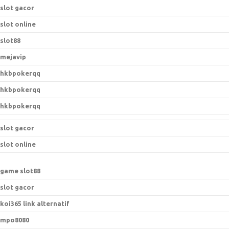
slot gacor
slot online
slot88
mejavip
hkbpokerqq
hkbpokerqq
hkbpokerqq
slot gacor
slot online
game slot88
slot gacor
koi365 link alternatif
mpo8080