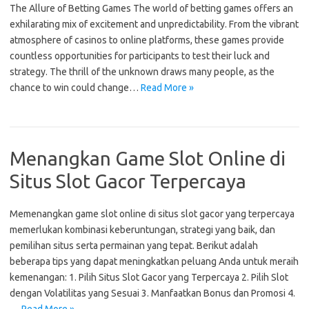
The Allure of Betting Games The world of betting games offers an
exhilarating mix of excitement and unpredictability. From the vibrant
atmosphere of casinos to online platforms, these games provide
countless opportunities for participants to test their luck and
strategy. The thrill of the unknown draws many people, as the
chance to win could change…
Read More »
Menangkan Game Slot Online di
Situs Slot Gacor Terpercaya
Memenangkan game slot online di situs slot gacor yang terpercaya
memerlukan kombinasi keberuntungan, strategi yang baik, dan
pemilihan situs serta permainan yang tepat. Berikut adalah
beberapa tips yang dapat meningkatkan peluang Anda untuk meraih
kemenangan: 1. Pilih Situs Slot Gacor yang Terpercaya 2. Pilih Slot
dengan Volatilitas yang Sesuai 3. Manfaatkan Bonus dan Promosi 4.