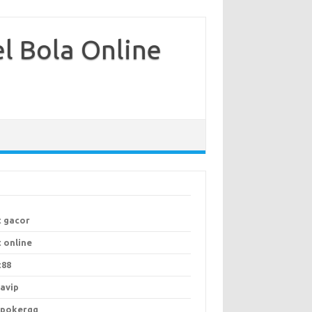
el Bola Online
t gacor
t online
t88
avip
bpokerqq