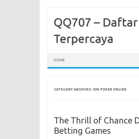
Skip
to
content
QQ707 – Daftar 
Terpercaya
HOME
CATEGORY ARCHIVES:
IDN POKER ONLINE
The Thrill of Chance 
Betting Games