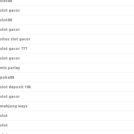
slot88
slot gacor
slot88
slot gacor
situs slot gacor
slot gacor 777
slot gacor
mix parlay
poka88
slot deposit 10k
slot gacor
mahjong ways
slot
slot