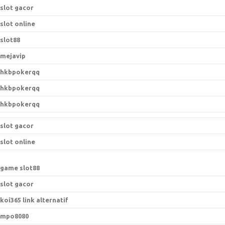
slot gacor
slot online
slot88
mejavip
hkbpokerqq
hkbpokerqq
hkbpokerqq
slot gacor
slot online
game slot88
slot gacor
koi365 link alternatif
mpo8080