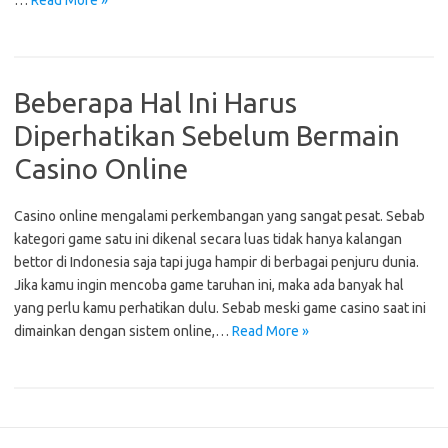
…
Read More »
Beberapa Hal Ini Harus
Diperhatikan Sebelum Bermain
Casino Online
Casino online mengalami perkembangan yang sangat pesat. Sebab
kategori game satu ini dikenal secara luas tidak hanya kalangan
bettor di Indonesia saja tapi juga hampir di berbagai penjuru dunia.
Jika kamu ingin mencoba game taruhan ini, maka ada banyak hal
yang perlu kamu perhatikan dulu. Sebab meski game casino saat ini
dimainkan dengan sistem online,…
Read More »