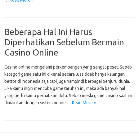
…
Read More »
Beberapa Hal Ini Harus
Diperhatikan Sebelum Bermain
Casino Online
Casino online mengalami perkembangan yang sangat pesat. Sebab
kategori game satu ini dikenal secara luas tidak hanya kalangan
bettor di Indonesia saja tapi juga hampir di berbagai penjuru dunia.
Jika kamu ingin mencoba game taruhan ini, maka ada banyak hal
yang perlu kamu perhatikan dulu. Sebab meski game casino saat ini
dimainkan dengan sistem online,…
Read More »