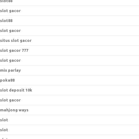
slot88
slot gacor
slot88
slot gacor
situs slot gacor
slot gacor 777
slot gacor
mix parlay
poka88
slot deposit 10k
slot gacor
mahjong ways
slot
slot