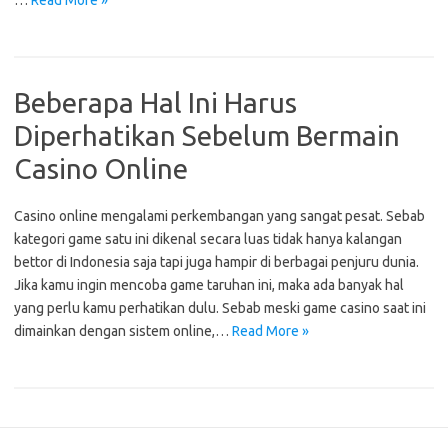
…
Read More »
Beberapa Hal Ini Harus
Diperhatikan Sebelum Bermain
Casino Online
Casino online mengalami perkembangan yang sangat pesat. Sebab
kategori game satu ini dikenal secara luas tidak hanya kalangan
bettor di Indonesia saja tapi juga hampir di berbagai penjuru dunia.
Jika kamu ingin mencoba game taruhan ini, maka ada banyak hal
yang perlu kamu perhatikan dulu. Sebab meski game casino saat ini
dimainkan dengan sistem online,…
Read More »