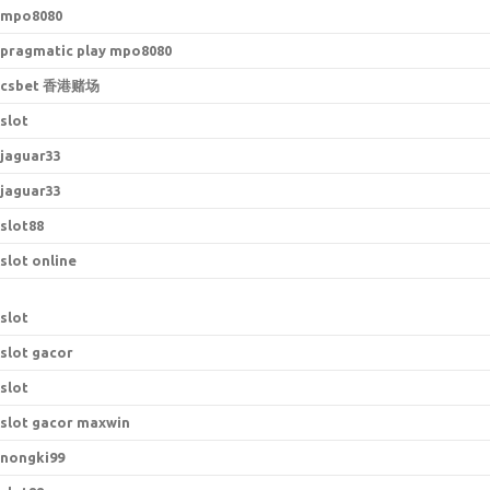
mpo8080
pragmatic play mpo8080
csbet 香港赌场
slot
jaguar33
jaguar33
slot88
slot online
slot
slot gacor
slot
slot gacor maxwin
nongki99