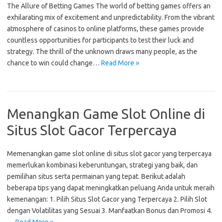
The Allure of Betting Games The world of betting games offers an
exhilarating mix of excitement and unpredictability. From the vibrant
atmosphere of casinos to online platforms, these games provide
countless opportunities for participants to test their luck and
strategy. The thrill of the unknown draws many people, as the
chance to win could change…
Read More »
Menangkan Game Slot Online di
Situs Slot Gacor Terpercaya
Memenangkan game slot online di situs slot gacor yang terpercaya
memerlukan kombinasi keberuntungan, strategi yang baik, dan
pemilihan situs serta permainan yang tepat. Berikut adalah
beberapa tips yang dapat meningkatkan peluang Anda untuk meraih
kemenangan: 1. Pilih Situs Slot Gacor yang Terpercaya 2. Pilih Slot
dengan Volatilitas yang Sesuai 3. Manfaatkan Bonus dan Promosi 4.