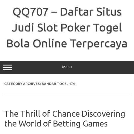
Skip
to
QQ707 – Daftar Situs
content
Judi Slot Poker Togel
Bola Online Terpercaya
Menu
CATEGORY ARCHIVES:
BANDAR TOGEL 174
The Thrill of Chance Discovering
the World of Betting Games