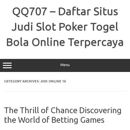
Skip
to
QQ707 – Daftar Situs
content
Judi Slot Poker Togel
Bola Online Terpercaya
Menu
CATEGORY ARCHIVES:
JUDI ONLINE 16
The Thrill of Chance Discovering
the World of Betting Games