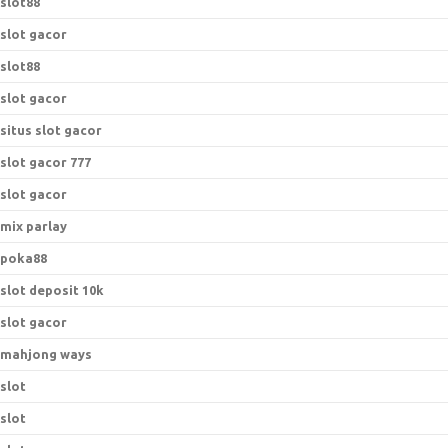
slot88
slot gacor
slot88
slot gacor
situs slot gacor
slot gacor 777
slot gacor
mix parlay
poka88
slot deposit 10k
slot gacor
mahjong ways
slot
slot