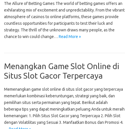
The Allure of Betting Games The world of betting games offers an
exhilarating mix of excitement and unpredictability. From the vibrant
atmosphere of casinos to online platforms, these games provide
countless opportunities for participants to test their luck and
strategy. The thrill of the unknown draws many people, as the
chance to win could change…
Read More »
Menangkan Game Slot Online di
Situs Slot Gacor Terpercaya
Memenangkan game slot online di situs slot gacor yang terpercaya
memerlukan kombinasi keberuntungan, strategi yang baik, dan
pemilihan situs serta permainan yang tepat. Berikut adalah
beberapa tips yang dapat meningkatkan peluang Anda untuk meraih
kemenangan: 1. Pilih Situs Slot Gacor yang Terpercaya 2. Pilih Slot
dengan Volatilitas yang Sesuai 3. Manfaatkan Bonus dan Promosi 4.