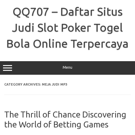
Skip
to
QQ707 – Daftar Situs
content
Judi Slot Poker Togel
Bola Online Terpercaya
Menu
CATEGORY ARCHIVES:
MEJA JUDI MP3
The Thrill of Chance Discovering
the World of Betting Games