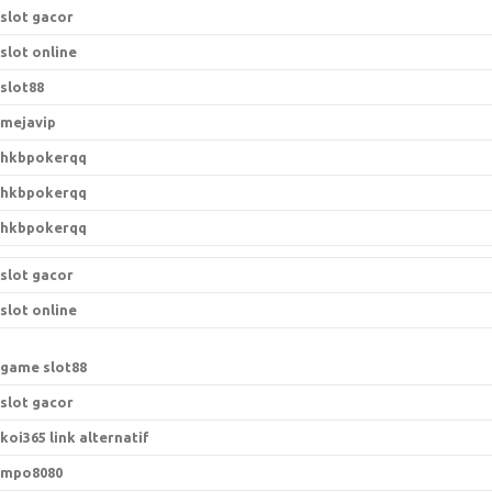
slot gacor
slot online
slot88
mejavip
hkbpokerqq
hkbpokerqq
hkbpokerqq
slot gacor
slot online
game slot88
slot gacor
koi365 link alternatif
mpo8080