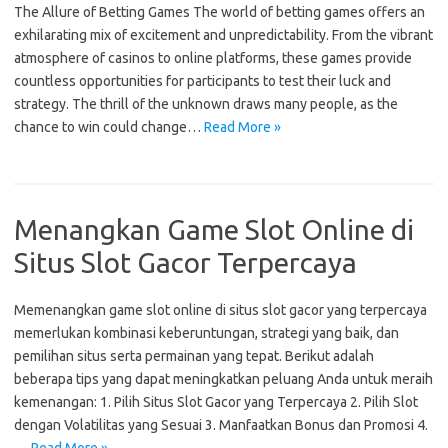
The Allure of Betting Games The world of betting games offers an
exhilarating mix of excitement and unpredictability. From the vibrant
atmosphere of casinos to online platforms, these games provide
countless opportunities for participants to test their luck and
strategy. The thrill of the unknown draws many people, as the
chance to win could change…
Read More »
Menangkan Game Slot Online di
Situs Slot Gacor Terpercaya
Memenangkan game slot online di situs slot gacor yang terpercaya
memerlukan kombinasi keberuntungan, strategi yang baik, dan
pemilihan situs serta permainan yang tepat. Berikut adalah
beberapa tips yang dapat meningkatkan peluang Anda untuk meraih
kemenangan: 1. Pilih Situs Slot Gacor yang Terpercaya 2. Pilih Slot
dengan Volatilitas yang Sesuai 3. Manfaatkan Bonus dan Promosi 4.