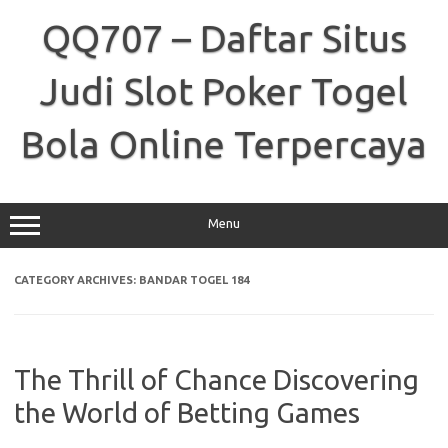
Skip
to
QQ707 – Daftar Situs
content
Judi Slot Poker Togel
Bola Online Terpercaya
Menu
CATEGORY ARCHIVES:
BANDAR TOGEL 184
The Thrill of Chance Discovering
the World of Betting Games