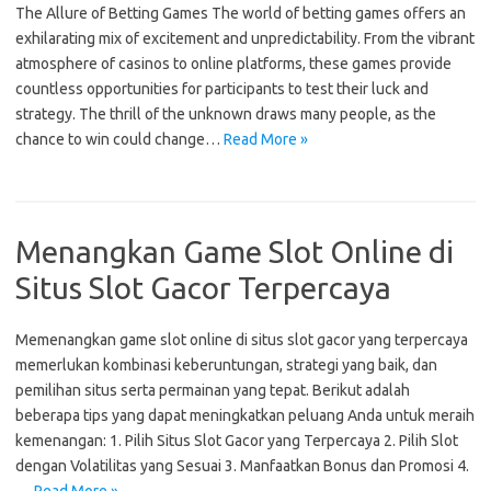
The Allure of Betting Games The world of betting games offers an
exhilarating mix of excitement and unpredictability. From the vibrant
atmosphere of casinos to online platforms, these games provide
countless opportunities for participants to test their luck and
strategy. The thrill of the unknown draws many people, as the
chance to win could change…
Read More »
Menangkan Game Slot Online di
Situs Slot Gacor Terpercaya
Memenangkan game slot online di situs slot gacor yang terpercaya
memerlukan kombinasi keberuntungan, strategi yang baik, dan
pemilihan situs serta permainan yang tepat. Berikut adalah
beberapa tips yang dapat meningkatkan peluang Anda untuk meraih
kemenangan: 1. Pilih Situs Slot Gacor yang Terpercaya 2. Pilih Slot
dengan Volatilitas yang Sesuai 3. Manfaatkan Bonus dan Promosi 4.