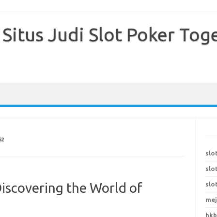
Situs Judi Slot Poker Tog
62
slo
slo
Discovering the World of
slo
mej
hk