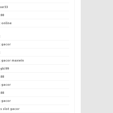
uar33
t88
t online
t
t gacor
t
t gacor maxwin
gki99
t88
t gacor
t88
t gacor
us slot gacor