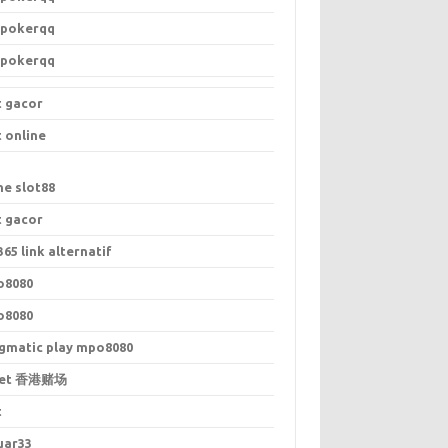
bpokerqq
bpokerqq
t gacor
t online
e slot88
t gacor
365 link alternatif
o8080
o8080
gmatic play mpo8080
bet 香港赌场
t
uar33