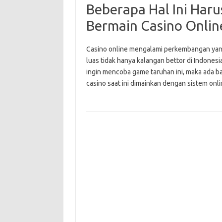
Beberapa Hal Ini Har
Bermain Casino Onlin
Casino online mengalami perkembangan yang 
luas tidak hanya kalangan bettor di Indonesia
ingin mencoba game taruhan ini, maka ada b
casino saat ini dimainkan dengan sistem on