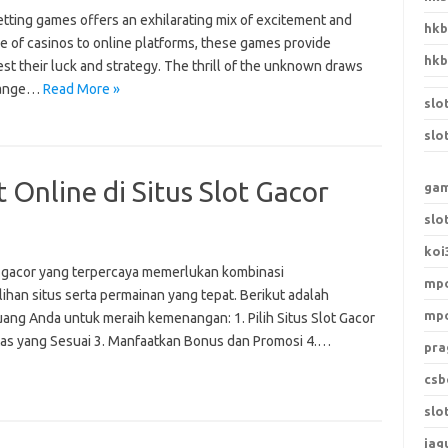
tting games offers an exhilarating mix of excitement and
hk
re of casinos to online platforms, these games provide
hk
est their luck and strategy. The thrill of the unknown draws
change…
Read More »
slo
slo
Online di Situs Slot Gacor
gam
slo
koi
t gacor yang terpercaya memerlukan kombinasi
mp
ihan situs serta permainan yang tepat. Berikut adalah
mp
ang Anda untuk meraih kemenangan: 1. Pilih Situs Slot Gacor
litas yang Sesuai 3. Manfaatkan Bonus dan Promosi 4.…
pra
cs
slo
jag