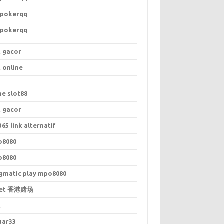
bpokerqq
bpokerqq
t gacor
t online
e slot88
t gacor
365 link alternatif
o8080
o8080
gmatic play mpo8080
bet 香港赌场
t
uar33