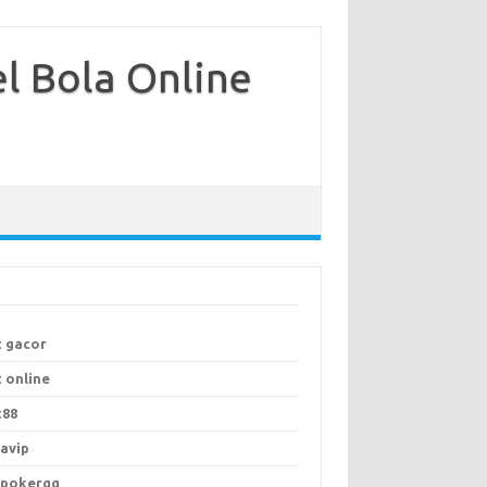
el Bola Online
t gacor
t online
t88
avip
bpokerqq