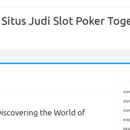
Situs Judi Slot Poker Tog
slo
slo
Discovering the World of
slo
mej
hk