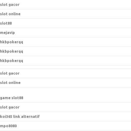
slot gacor
slot online
slot88
mejavip
hkbpokerqq
hkbpokerqq
hkbpokerqq
slot gacor
slot online
game slot88
slot gacor
koi365 link alternatif
mpo8080