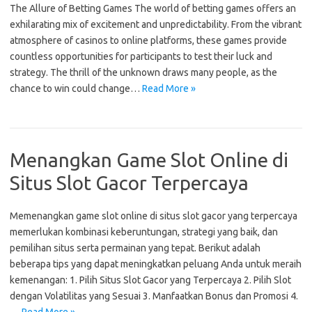
The Allure of Betting Games The world of betting games offers an
exhilarating mix of excitement and unpredictability. From the vibrant
atmosphere of casinos to online platforms, these games provide
countless opportunities for participants to test their luck and
strategy. The thrill of the unknown draws many people, as the
chance to win could change…
Read More »
Menangkan Game Slot Online di
Situs Slot Gacor Terpercaya
Memenangkan game slot online di situs slot gacor yang terpercaya
memerlukan kombinasi keberuntungan, strategi yang baik, dan
pemilihan situs serta permainan yang tepat. Berikut adalah
beberapa tips yang dapat meningkatkan peluang Anda untuk meraih
kemenangan: 1. Pilih Situs Slot Gacor yang Terpercaya 2. Pilih Slot
dengan Volatilitas yang Sesuai 3. Manfaatkan Bonus dan Promosi 4.