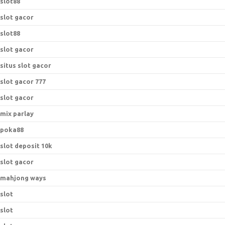
slot88
slot gacor
slot88
slot gacor
situs slot gacor
slot gacor 777
slot gacor
mix parlay
poka88
slot deposit 10k
slot gacor
mahjong ways
slot
slot