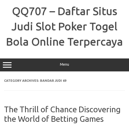
Skip
to
QQ707 – Daftar Situs
content
Judi Slot Poker Togel
Bola Online Terpercaya
Menu
CATEGORY ARCHIVES:
BANDAR JUDI 69
The Thrill of Chance Discovering
the World of Betting Games