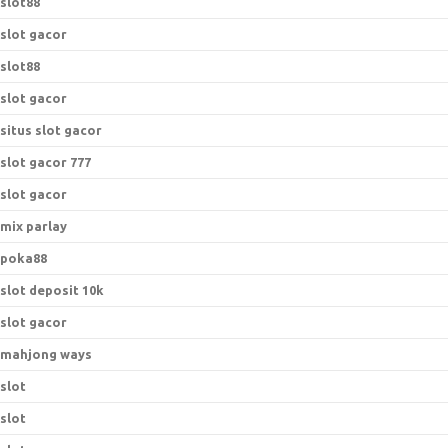
slot88
slot gacor
slot88
slot gacor
situs slot gacor
slot gacor 777
slot gacor
mix parlay
poka88
slot deposit 10k
slot gacor
mahjong ways
slot
slot