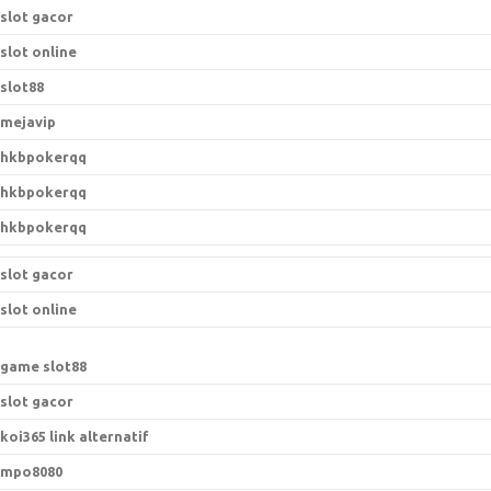
slot gacor
slot online
slot88
mejavip
hkbpokerqq
hkbpokerqq
hkbpokerqq
slot gacor
slot online
game slot88
slot gacor
koi365 link alternatif
mpo8080