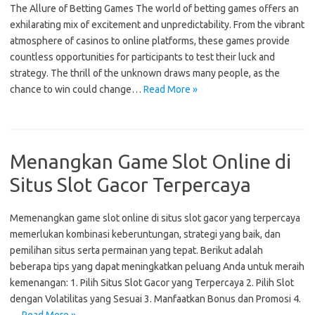
The Allure of Betting Games The world of betting games offers an
exhilarating mix of excitement and unpredictability. From the vibrant
atmosphere of casinos to online platforms, these games provide
countless opportunities for participants to test their luck and
strategy. The thrill of the unknown draws many people, as the
chance to win could change…
Read More »
Menangkan Game Slot Online di
Situs Slot Gacor Terpercaya
Memenangkan game slot online di situs slot gacor yang terpercaya
memerlukan kombinasi keberuntungan, strategi yang baik, dan
pemilihan situs serta permainan yang tepat. Berikut adalah
beberapa tips yang dapat meningkatkan peluang Anda untuk meraih
kemenangan: 1. Pilih Situs Slot Gacor yang Terpercaya 2. Pilih Slot
dengan Volatilitas yang Sesuai 3. Manfaatkan Bonus dan Promosi 4.