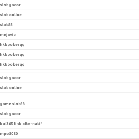
slot gacor
slot online
slot88
mejavip
hkbpokerqq
hkbpokerqq
hkbpokerqq
slot gacor
slot online
game slot88
slot gacor
koi365 link alternatif
mpo8080