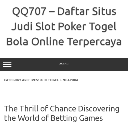
Skip
to
QQ707 – Daftar Situs
content
Judi Slot Poker Togel
Bola Online Terpercaya
Menu
CATEGORY ARCHIVES:
JUDI TOGEL SINGAPURA
The Thrill of Chance Discovering
the World of Betting Games