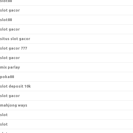
slot88
slot gacor
slot88
slot gacor
situs slot gacor
slot gacor 777
slot gacor
mix parlay
poka88
slot deposit 10k
slot gacor
mahjong ways
slot
slot