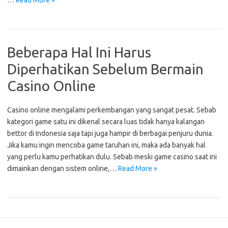
…
Read More »
Beberapa Hal Ini Harus
Diperhatikan Sebelum Bermain
Casino Online
Casino online mengalami perkembangan yang sangat pesat. Sebab
kategori game satu ini dikenal secara luas tidak hanya kalangan
bettor di Indonesia saja tapi juga hampir di berbagai penjuru dunia.
Jika kamu ingin mencoba game taruhan ini, maka ada banyak hal
yang perlu kamu perhatikan dulu. Sebab meski game casino saat ini
dimainkan dengan sistem online,…
Read More »