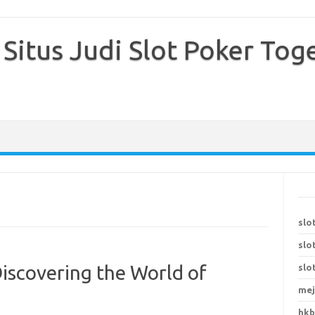
Situs Judi Slot Poker Tog
slo
slo
Discovering the World of
slo
mej
hk