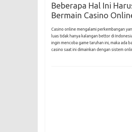
Beberapa Hal Ini Har
Bermain Casino Onlin
Casino online mengalami perkembangan yang 
luas tidak hanya kalangan bettor di Indonesia
ingin mencoba game taruhan ini, maka ada b
casino saat ini dimainkan dengan sistem on