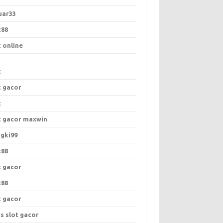
uar33
t88
t online
t
t gacor
t
t gacor maxwin
gki99
t88
t gacor
t88
t gacor
us slot gacor