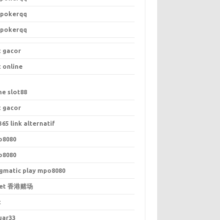
bpokerqq
bpokerqq
t gacor
t online
e slot88
t gacor
365 link alternatif
o8080
o8080
gmatic play mpo8080
bet 香港赌场
t
uar33