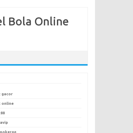
el Bola Online
t gacor
t online
t88
avip
bpokerqq