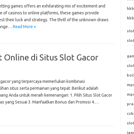
tting games offers an exhilarating mix of excitement and
hk
re of casinos to online platforms, these games provide
hk
est their luck and strategy. The thrill of the unknown draws
change…
Read More »
slo
slo
Online di Situs Slot Gacor
gam
slo
koi
t gacor yang terpercaya memerlukan kombinasi
mp
ihan situs serta permainan yang tepat. Berikut adalah
mp
ang Anda untuk meraih kemenangan: 1. Pilih Situs Slot Gacor
litas yang Sesuai 3. Manfaatkan Bonus dan Promosi 4.…
pra
cs
slo
jag