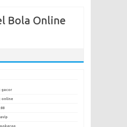
el Bola Online
t gacor
t online
t88
avip
bpokerqq