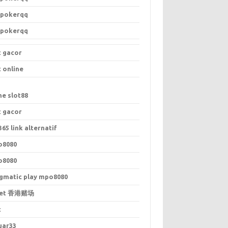
bpokerqq
bpokerqq
t gacor
t online
e slot88
t gacor
365 link alternatif
o8080
o8080
gmatic play mpo8080
bet 香港赌场
t
uar33