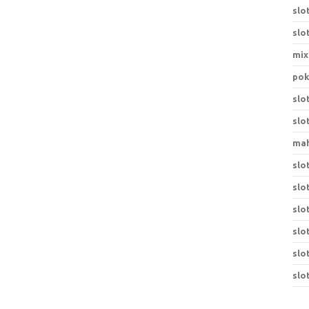
slo
slo
mix
pok
slo
slo
mah
slo
slo
slo
slo
slo
slo