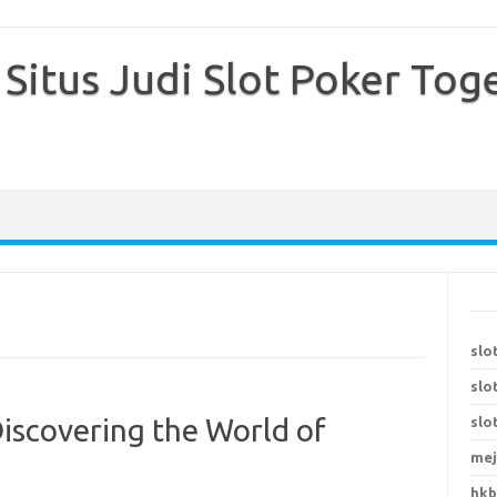
Situs Judi Slot Poker Tog
slo
slo
Discovering the World of
slo
mej
hk