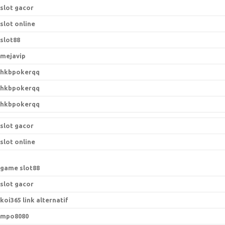
slot gacor
slot online
slot88
mejavip
hkbpokerqq
hkbpokerqq
hkbpokerqq
slot gacor
slot online
game slot88
slot gacor
koi365 link alternatif
mpo8080