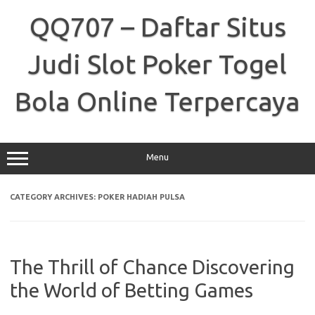
Skip
to
QQ707 – Daftar Situs
content
Judi Slot Poker Togel
Bola Online Terpercaya
Menu
CATEGORY ARCHIVES:
POKER HADIAH PULSA
The Thrill of Chance Discovering
the World of Betting Games