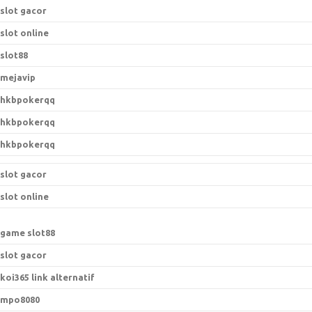
slot gacor
slot online
slot88
mejavip
hkbpokerqq
hkbpokerqq
hkbpokerqq
slot gacor
slot online
game slot88
slot gacor
koi365 link alternatif
mpo8080