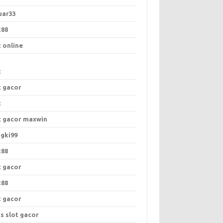
uar33
t88
t online
t
t gacor
t
t gacor maxwin
gki99
t88
t gacor
t88
t gacor
us slot gacor