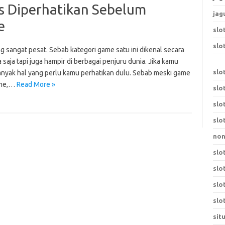
us Diperhatikan Sebelum
jag
e
slo
slo
sangat pesat. Sebab kategori game satu ini dikenal secara
 saja tapi juga hampir di berbagai penjuru dunia. Jika kamu
slo
anyak hal yang perlu kamu perhatikan dulu. Sebab meski game
line,…
Read More »
slo
slo
slo
non
slo
slo
slo
slo
sit