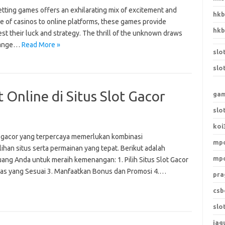
tting games offers an exhilarating mix of excitement and
hk
re of casinos to online platforms, these games provide
hk
est their luck and strategy. The thrill of the unknown draws
change…
Read More »
slo
slo
Online di Situs Slot Gacor
gam
slo
koi
t gacor yang terpercaya memerlukan kombinasi
mp
ihan situs serta permainan yang tepat. Berikut adalah
mp
ang Anda untuk meraih kemenangan: 1. Pilih Situs Slot Gacor
litas yang Sesuai 3. Manfaatkan Bonus dan Promosi 4.…
pra
cs
slo
jag