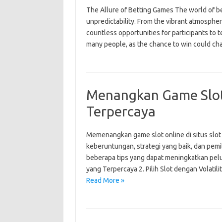
The Allure of Betting Games The world of be
unpredictability. From the vibrant atmosphe
countless opportunities for participants to t
many people, as the chance to win could 
Menangkan Game Slot 
Terpercaya
Memenangkan game slot online di situs slo
keberuntungan, strategi yang baik, dan pemil
beberapa tips yang dapat meningkatkan pelu
yang Terpercaya 2. Pilih Slot dengan Volati
Read More »