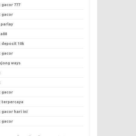
t gacor 777
t gacor
 parlay
a88
t deposit 10k
t gacor
jong ways
t
t
t gacor
t terpercaya
t gacor hari ini
t gacor