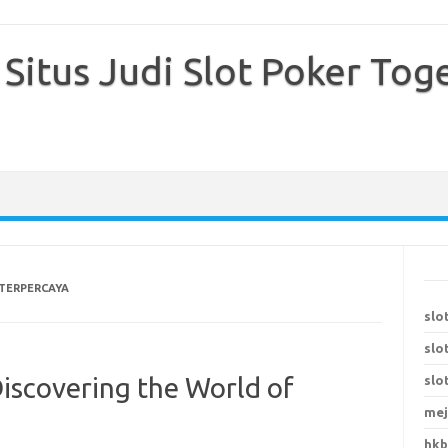
Situs Judi Slot Poker Tog
 TERPERCAYA
slo
slo
Discovering the World of
slo
mej
hk