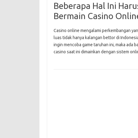
Beberapa Hal Ini Har
Bermain Casino Onlin
Casino online mengalami perkembangan yang 
luas tidak hanya kalangan bettor di Indonesia
ingin mencoba game taruhan ini, maka ada b
casino saat ini dimainkan dengan sistem on